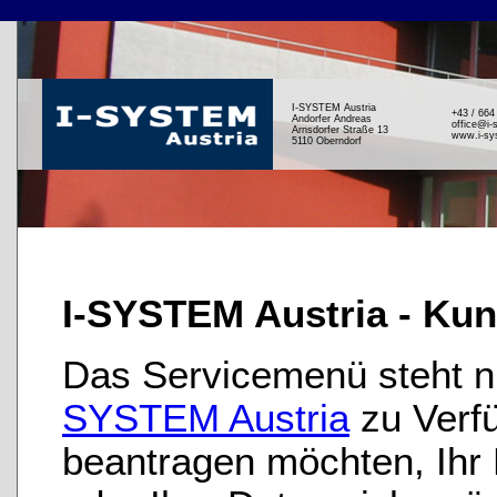
I-SYSTEM Austria
+43 / 664
Andorfer Andreas
office@i-
Arnsdorfer Straße 13
www.i-sy
5110 Oberndorf
I-SYSTEM Austria - Ku
Das Servicemenü steht 
SYSTEM Austria
zu Verfü
beantragen möchten, Ihr